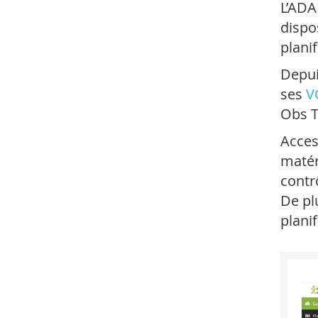
L’ADA
dispo
plani
Depuis
ses
V
Obs T
Acces
matér
contr
De pl
planif