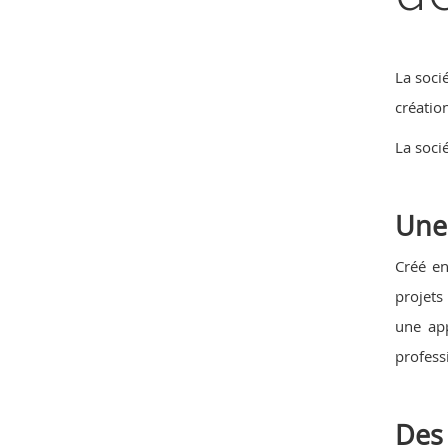
La soci
créatio
La socié
Une
Créé e
projets
une app
professi
Des 