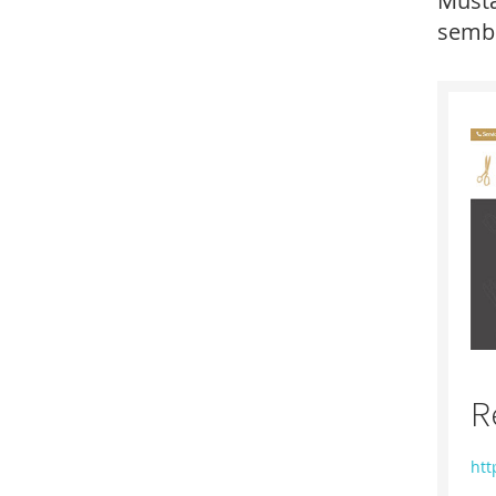
Musta
sembl
R
htt