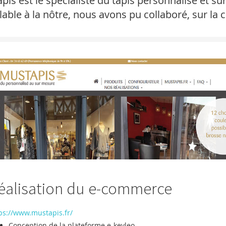
pis est le spécialiste du tapis personnalisé et s
able à la nôtre, nous avons pu collaboré, sur la 
éalisation du e-commerce
ps://www.mustapis.fr/
Conception de la plateforme e-keyleo